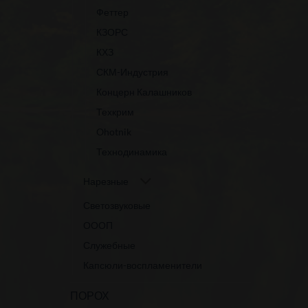
Феттер
КЗОРС
КХЗ
СКМ-Индустрия
Концерн Калашников
Техкрим
Ohotnik
Технодинамика
Нарезные
Светозвуковые
ОООП
Служебные
Капсюли-воспламенители
ПОРОХ