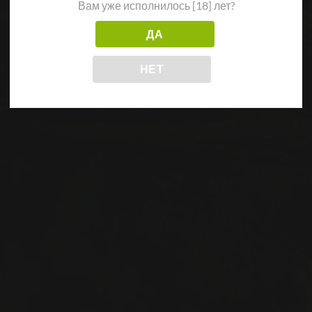
Вам уже исполнилось [18] лет?
ДА
НЕТ